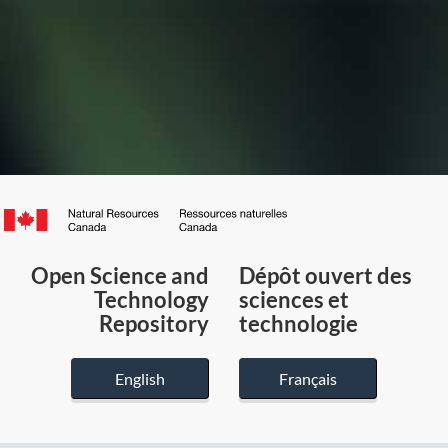
Canada.ca
/
Gouvernement
Open Science and
Dépôt ouvert des
du
Technology
sciences et
Canada
Repository
technologie
English
Français