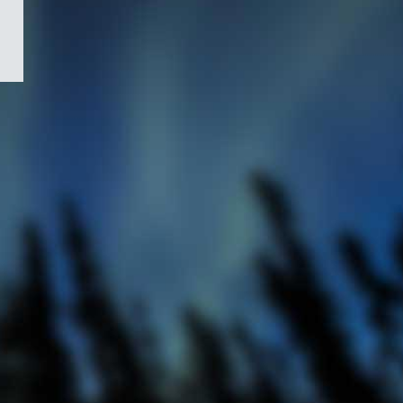
/
Symbole
du
gouvernement
du
Canada