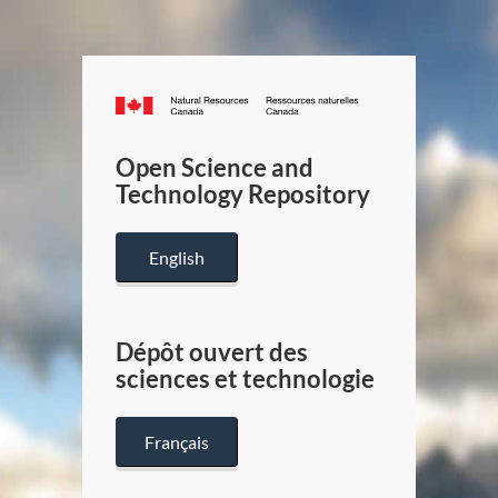
Canada.ca
/
Gouverneme
Open Science and
du
Technology Repository
Canada
English
Dépôt ouvert des
sciences et technologie
Français