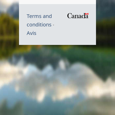
Terms and
/
conditions
Symbole
Avis
du
gouvernem
du
Canada