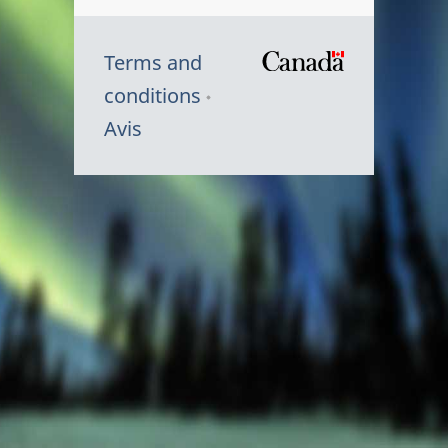
Terms and
/
conditions
Symbole
Avis
du
gouvernem
du
Canada