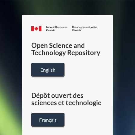
Canada.ca
/
Gouverneme
Open Science and
du
Technology Repository
Canada
English
Dépôt ouvert des
sciences et technologie
Français