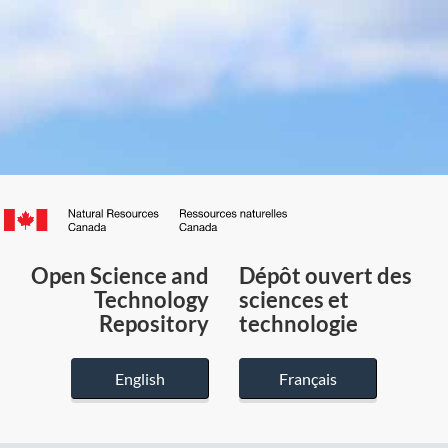
Canada.ca
/
Gouvernement
Open Science and
Dépôt ouvert des
du
Technology
sciences et
Canada
Repository
technologie
English
Français