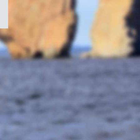
/
Symbole
du
gouvernement
du
Canada