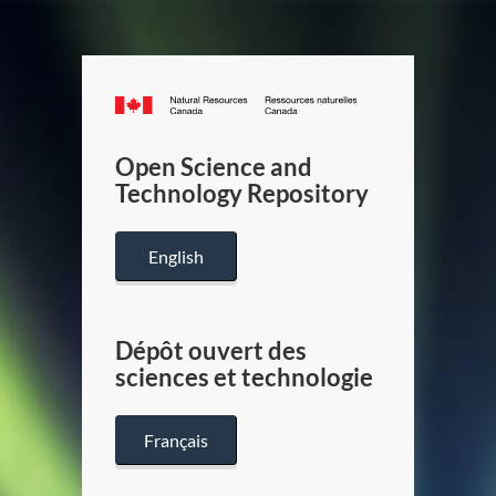
Canada.ca
/
Gouverneme
Open Science and
du
Technology Repository
Canada
English
Dépôt ouvert des
sciences et technologie
Français