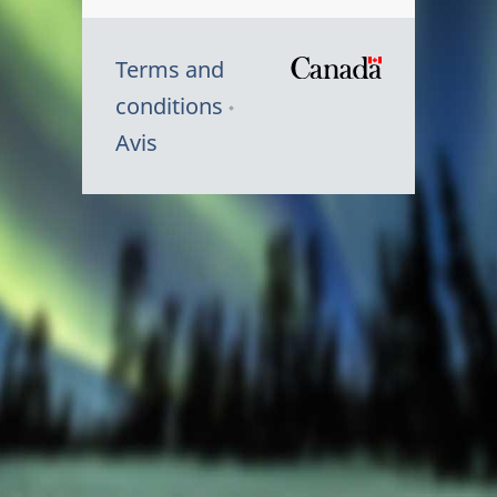
Terms and
/
conditions
Symbole
Avis
du
gouvernem
du
Canada