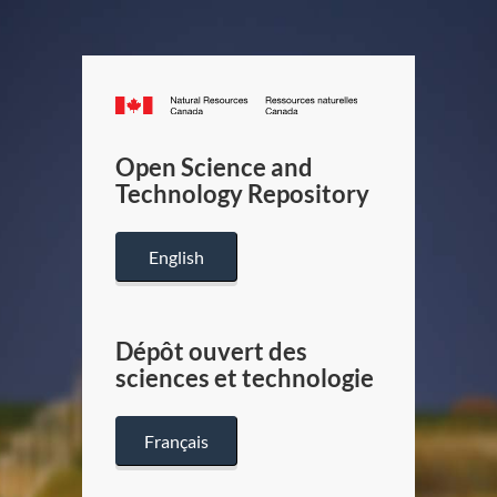
Canada.ca
/
Gouverneme
Open Science and
du
Technology Repository
Canada
English
Dépôt ouvert des
sciences et technologie
Français