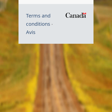
Terms and
/
conditions
Symbole
Avis
du
gouvernem
du
Canada