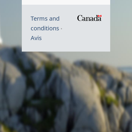
Terms and
/
conditions
Symbole
Avis
du
gouvernem
du
Canada