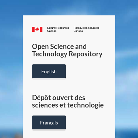
Canada.ca
/
Gouverneme
Open Science and
du
Technology Repository
Canada
English
Dépôt ouvert des
sciences et technologie
Français