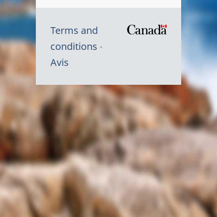
Terms and
/
conditions
Symbole
Avis
du
gouvernem
du
Canada