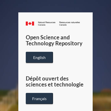
Canada.ca
/
Gouverneme
Open Science and
du
Technology Repository
Canada
English
Dépôt ouvert des
sciences et technologie
Français