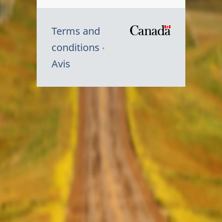
Terms and
/
conditions
Symbole
Avis
du
gouvernem
du
Canada