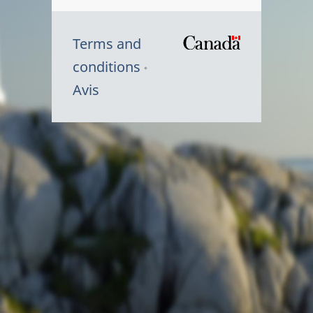
Terms and
/
conditions
Symbole
Avis
du
gouvernem
du
Canada