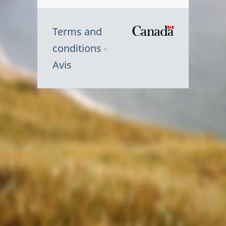
Terms and
/
conditions
Symbole
Avis
du
gouvernem
du
Canada