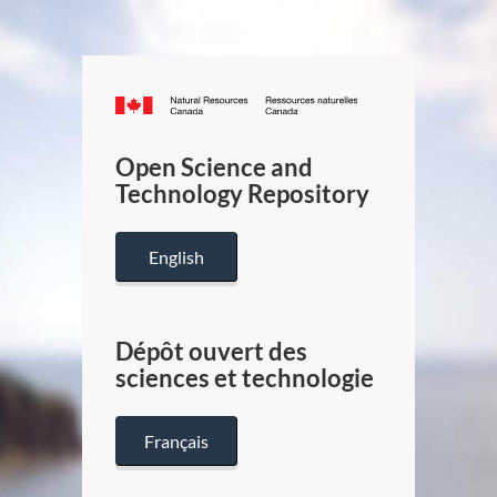
Canada.ca
/
Gouverneme
Open Science and
du
Technology Repository
Canada
English
Dépôt ouvert des
sciences et technologie
Français