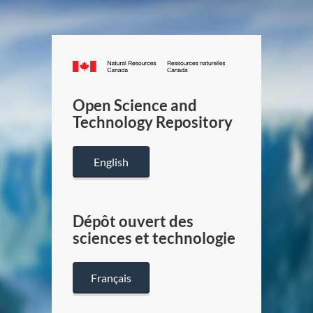
Canada.ca
/
Gouverneme
Open Science and
du
Technology Repository
Canada
English
Dépôt ouvert des
sciences et technologie
Français