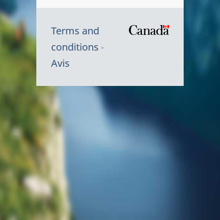
Terms and
/
conditions
Symbole
Avis
du
gouvernem
du
Canada