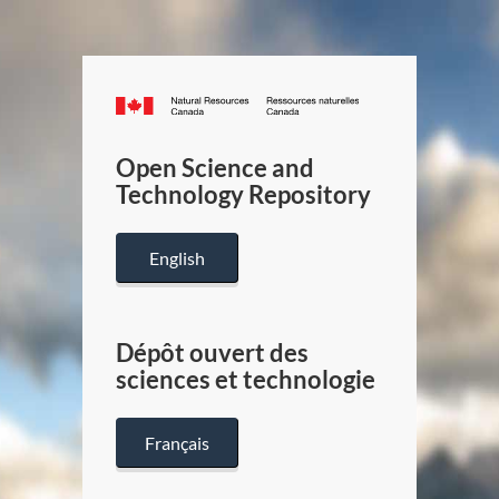
Canada.ca
/
Gouverneme
Open Science and
du
Technology Repository
Canada
English
Dépôt ouvert des
sciences et technologie
Français