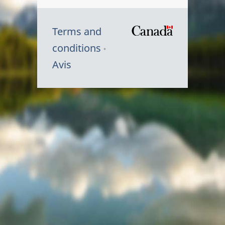
Terms and
/
conditions
Symbole
Avis
du
gouvernem
du
Canada