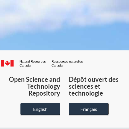
Canada.ca
/
Gouvernement
Open Science and
Dépôt ouvert des
du
Technology
sciences et
Canada
Repository
technologie
English
Français