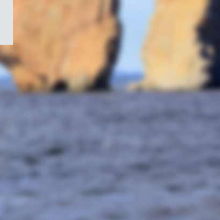
/
Symbole
du
gouvernement
du
Canada