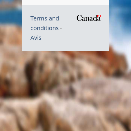
Terms and
/
conditions
Symbole
Avis
du
gouvernem
du
Canada