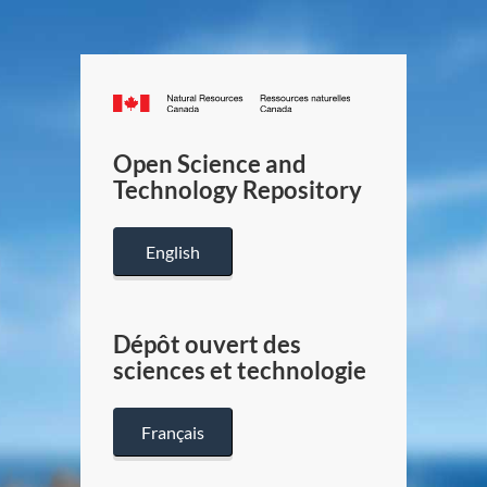
Canada.ca
/
Gouverneme
Open Science and
du
Technology Repository
Canada
English
Dépôt ouvert des
sciences et technologie
Français