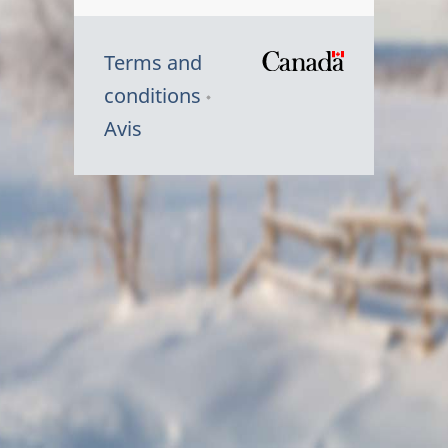
Terms and
/
conditions
Symbole
Avis
du
gouvernem
du
Canada