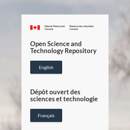
Canada.ca
/
Gouverneme
Open Science and
du
Technology Repository
Canada
English
Dépôt ouvert des
sciences et technologie
Français