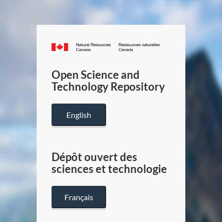
Canada.ca
/
Gouverneme
Open Science and
du
Technology Repository
Canada
English
Dépôt ouvert des
sciences et technologie
Français