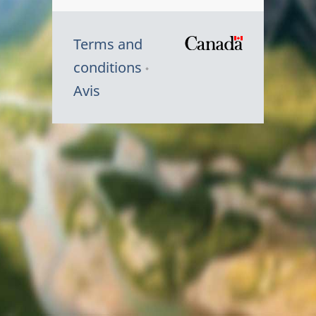
Terms and
/
conditions
Symbole
Avis
du
gouvernem
du
Canada