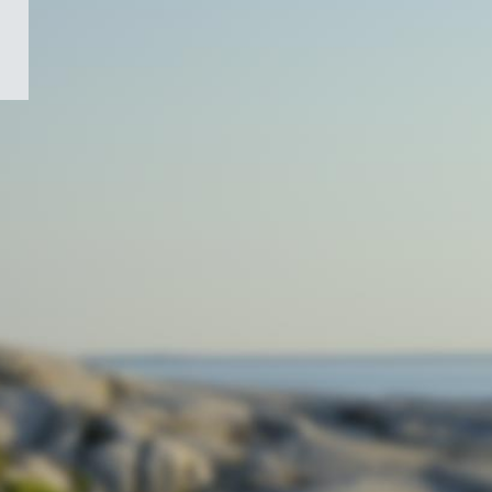
/
Symbole
du
gouvernement
du
Canada