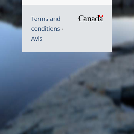
Terms and
/
conditions
Symbole
Avis
du
gouvernem
du
Canada