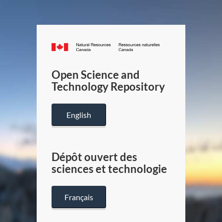
Canada.ca
/
Gouverneme
Open Science and
du
Technology Repository
Canada
English
Dépôt ouvert des
sciences et technologie
Français