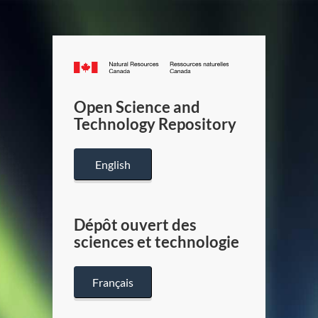
Canada.ca
/
Gouverneme
Open Science and
du
Technology Repository
Canada
English
Dépôt ouvert des
sciences et technologie
Français