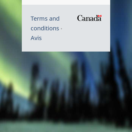
Terms and
/
conditions
Symbole
Avis
du
gouvernem
du
Canada