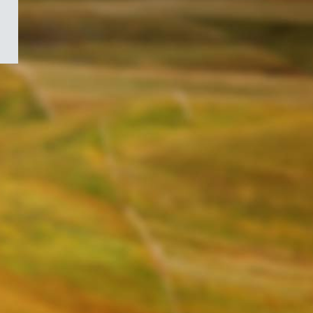
/
Symbole
du
gouvernement
du
Canada