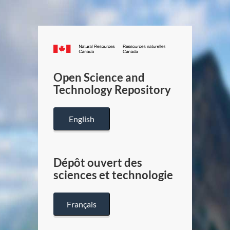
Canada.ca
/
Gouverneme
Open Science and
du
Technology Repository
Canada
English
Dépôt ouvert des
sciences et technologie
Français