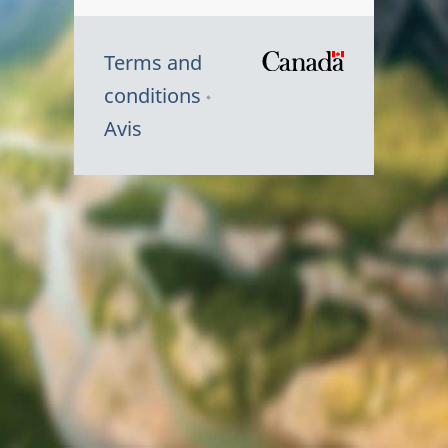
Terms and
/
conditions
Symbole
Avis
du
gouvernem
du
Canada