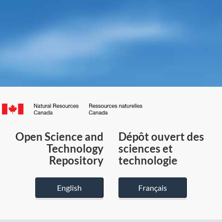
Canada.ca
/
Gouvernement
Open Science and
Dépôt ouvert des
du
Technology
sciences et
Canada
Repository
technologie
English
Français