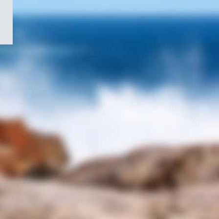
/
Symbole
du
gouvernement
du
Canada