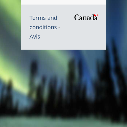
Terms and
/
conditions
Symbole
Avis
du
gouvernem
du
Canada