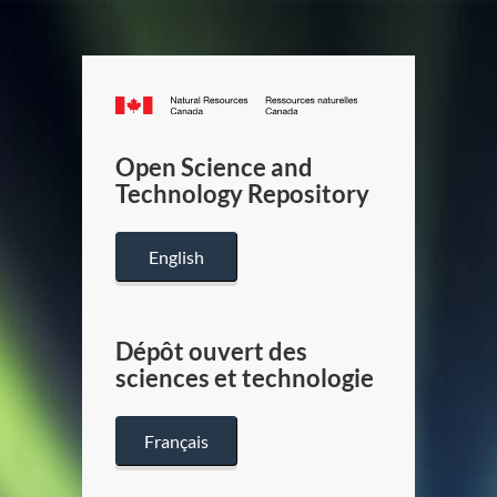
Canada.ca
/
Gouverneme
Open Science and
du
Technology Repository
Canada
English
Dépôt ouvert des
sciences et technologie
Français