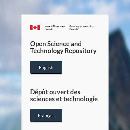
Canada.ca
/
Gouverneme
Open Science and
du
Technology Repository
Canada
English
Dépôt ouvert des
sciences et technologie
Français