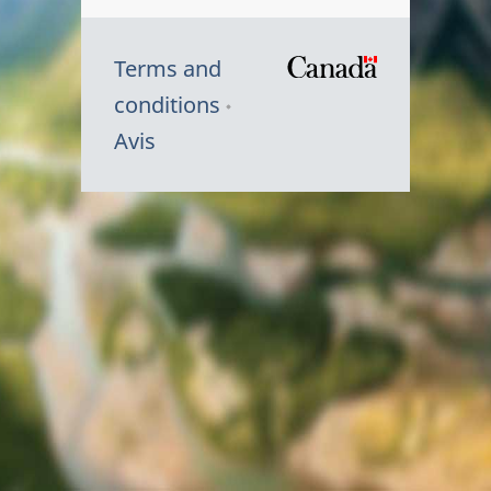
Terms and
/
conditions
Symbole
Avis
du
gouvernem
du
Canada