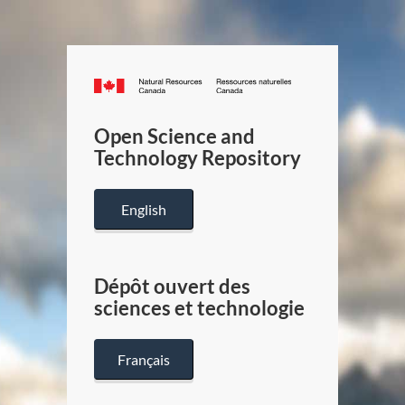
Canada.ca
/
Gouverneme
Open Science and
du
Technology Repository
Canada
English
Dépôt ouvert des
sciences et technologie
Français