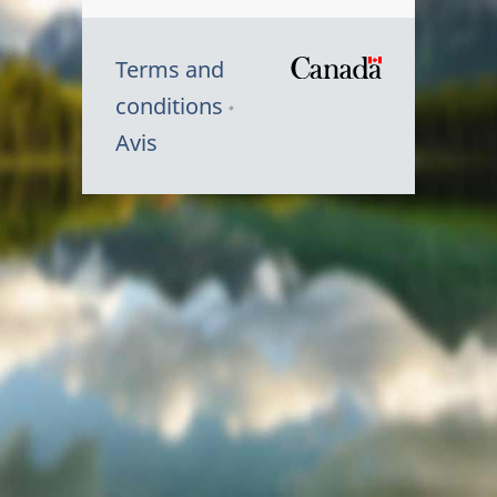
Terms and
/
conditions
Symbole
Avis
du
gouvernem
du
Canada