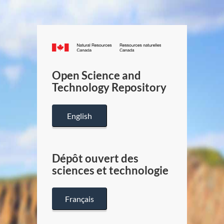
Canada.ca
/
Gouverneme
Open Science and
du
Technology Repository
Canada
English
Dépôt ouvert des
sciences et technologie
Français