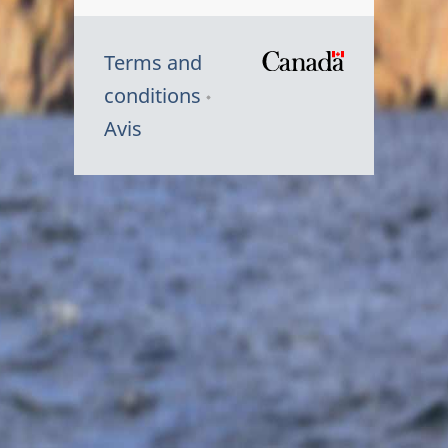
Terms and
/
conditions
Symbole
Avis
du
gouvernem
du
Canada