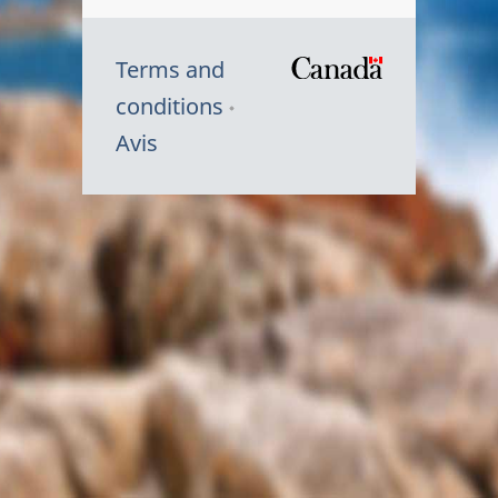
Terms and
/
conditions
Symbole
Avis
du
gouvernem
du
Canada