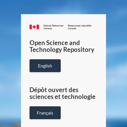
Canada.ca
/
Gouverneme
Open Science and
du
Technology Repository
Canada
English
Dépôt ouvert des
sciences et technologie
Français