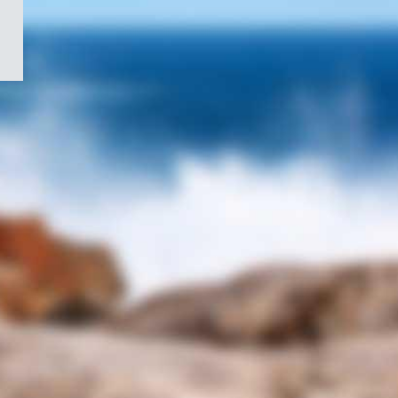
/
Symbole
du
gouvernement
du
Canada