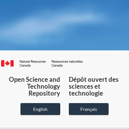
Canada.ca
/
Gouvernement
Open Science and
Dépôt ouvert des
du
Technology
sciences et
Canada
Repository
technologie
English
Français