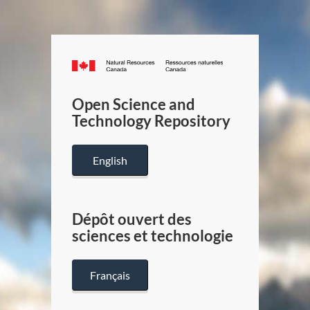
Canada.ca
/
Gouverneme
Open Science and
du
Technology Repository
Canada
English
Dépôt ouvert des
sciences et technologie
Français