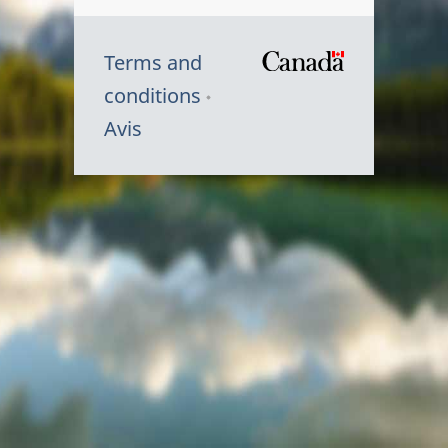
Terms and
/
conditions
Symbole
Avis
du
gouvernem
du
Canada