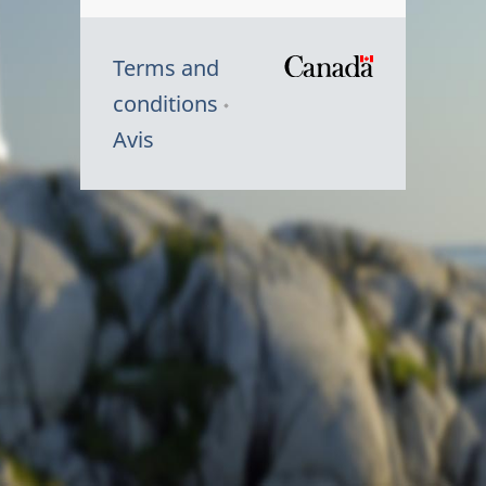
Terms and
/
conditions
Symbole
Avis
du
gouvernem
du
Canada