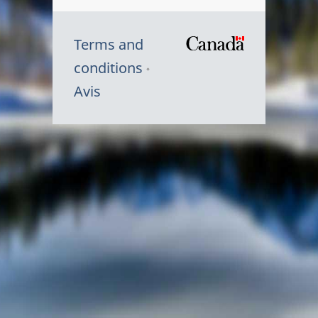
Terms and
/
conditions
Symbole
Avis
du
gouvernem
du
Canada