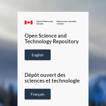
Canada.ca
/
Gouverneme
Open Science and
du
Technology Repository
Canada
English
Dépôt ouvert des
sciences et technologie
Français