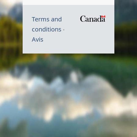
Terms and
/
conditions
Symbole
Avis
du
gouvernem
du
Canada