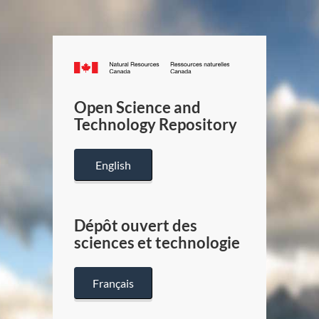
Canada.ca
/
Gouverneme
Open Science and
du
Technology Repository
Canada
English
Dépôt ouvert des
sciences et technologie
Français