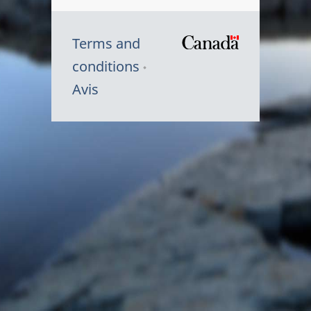
Terms and
/
conditions
Symbole
Avis
du
gouvernem
du
Canada