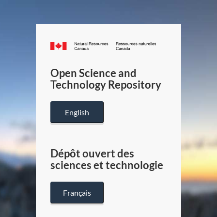
Canada.ca
/
Gouverneme
Open Science and
du
Technology Repository
Canada
English
Dépôt ouvert des
sciences et technologie
Français