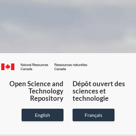
Canada.ca
/
Gouvernement
Open Science and
Dépôt ouvert des
du
Technology
sciences et
Canada
Repository
technologie
English
Français