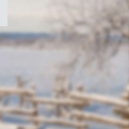
/
Symbole
du
gouvernement
du
Canada