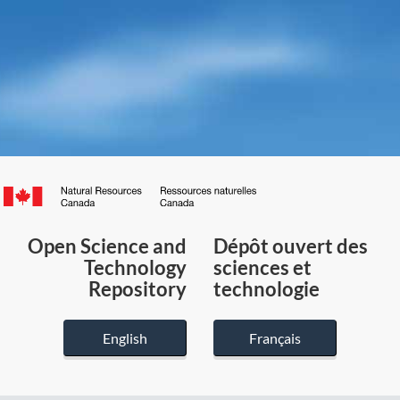
Canada.ca
/
Gouvernement
Open Science and
Dépôt ouvert des
du
Technology
sciences et
Canada
Repository
technologie
English
Français