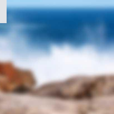
/
Symbole
du
gouvernement
du
Canada