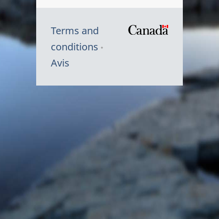
Terms and
/
conditions
Symbole
Avis
du
gouvernem
du
Canada