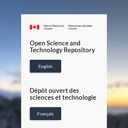
Canada.ca
/
Gouverneme
Open Science and
du
Technology Repository
Canada
English
Dépôt ouvert des
sciences et technologie
Français