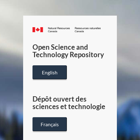
Canada.ca
/
Gouverneme
Open Science and
du
Technology Repository
Canada
English
Dépôt ouvert des
sciences et technologie
Français