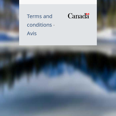
Terms and
/
conditions
Symbole
Avis
du
gouvernem
du
Canada