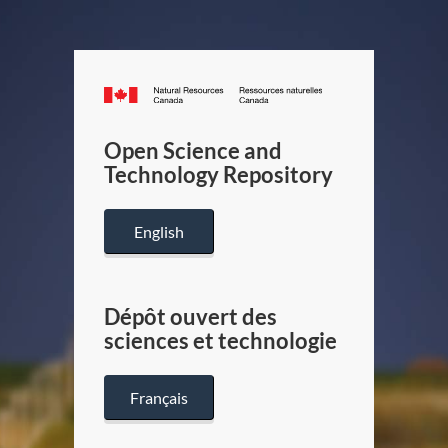
Canada.ca
/
Gouverneme
Open Science and
du
Technology Repository
Canada
English
Dépôt ouvert des
sciences et technologie
Français