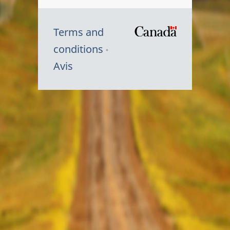
Terms and
/
conditions
Symbole
Avis
du
gouvernem
du
Canada