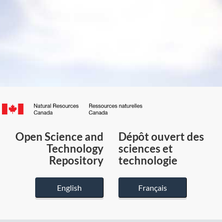
Canada.ca
/
Gouvernement
Open Science and
Dépôt ouvert des
du
Technology
sciences et
Canada
Repository
technologie
English
Français