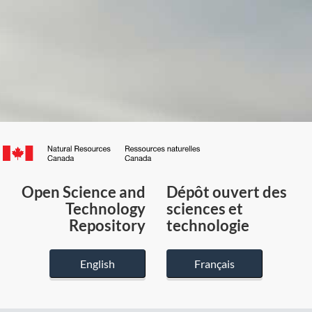
Canada.ca
/
Gouvernement
Open Science and
Dépôt ouvert des
du
Technology
sciences et
Canada
Repository
technologie
English
Français