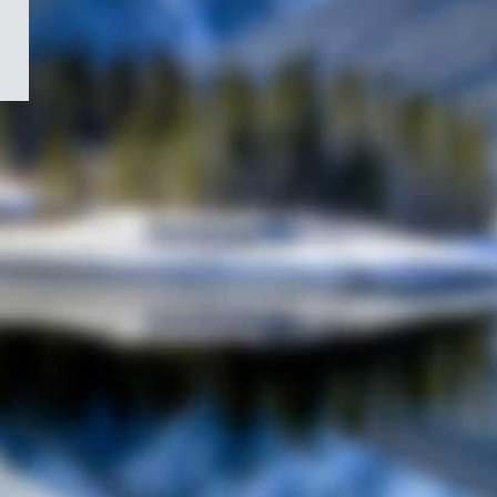
/
Symbole
du
gouvernement
du
Canada