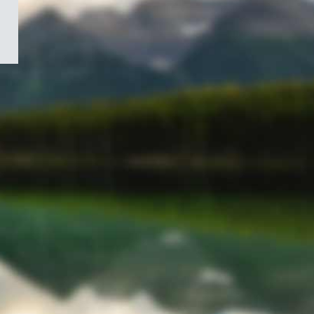
/
Symbole
du
gouvernement
du
Canada