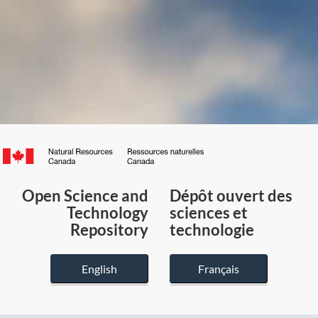
Canada.ca
/
Gouvernement
Open Science and
Dépôt ouvert des
du
Technology
sciences et
Canada
Repository
technologie
English
Français