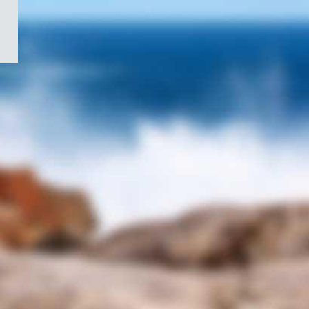
/
Symbole
du
gouvernement
du
Canada