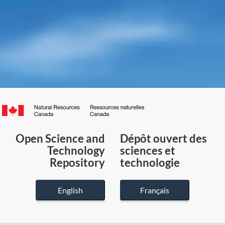
Canada.ca
/
Gouvernement
Open Science and
Dépôt ouvert des
du
Technology
sciences et
Canada
Repository
technologie
English
Français