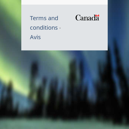
Terms and
/
conditions
Symbole
Avis
du
gouvernem
du
Canada