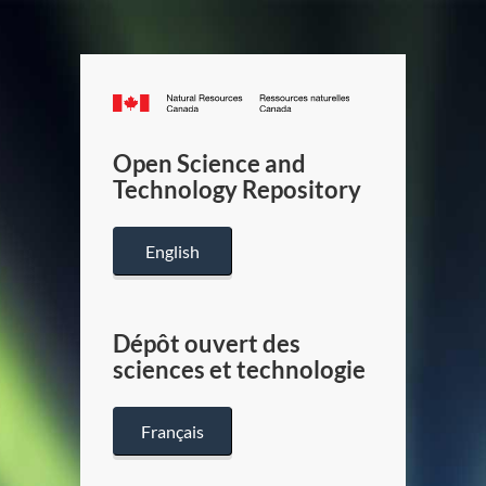
Canada.ca
/
Gouverneme
Open Science and
du
Technology Repository
Canada
English
Dépôt ouvert des
sciences et technologie
Français