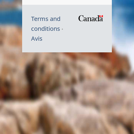
Terms and
/
conditions
Symbole
Avis
du
gouvernem
du
Canada