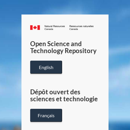
Canada.ca
/
Gouverneme
Open Science and
du
Technology Repository
Canada
English
Dépôt ouvert des
sciences et technologie
Français