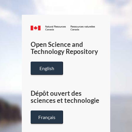
Canada.ca
/
Gouverneme
Open Science and
du
Technology Repository
Canada
English
Dépôt ouvert des
sciences et technologie
Français