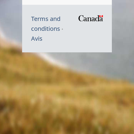
Terms and
/
conditions
Symbole
Avis
du
gouvernem
du
Canada