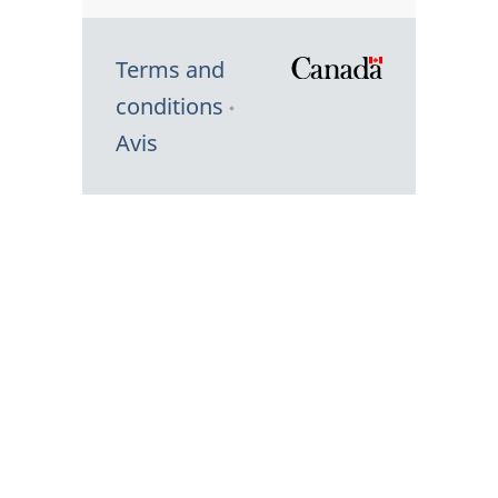
Terms and
/
conditions
Symbole
Avis
du
gouvernem
du
Canada