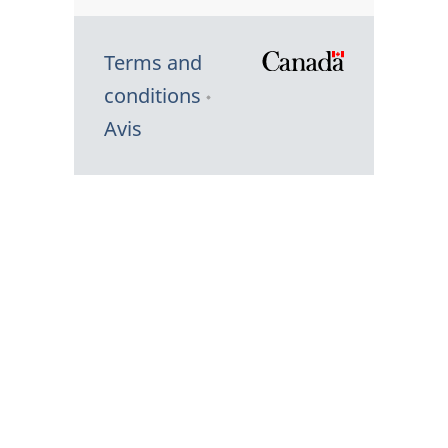
Terms and
/
conditions
Symbole
Avis
du
gouvernem
du
Canada