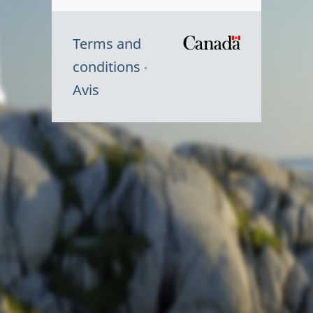
Terms and
/
conditions
Symbole
Avis
du
gouvernem
du
Canada