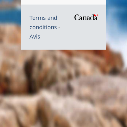
Terms and
/
conditions
Symbole
Avis
du
gouvernem
du
Canada